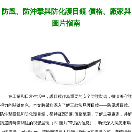
防風、防沖擊與防化護目鏡 價格、廠家與
圖片指南
在工業和日常生活中，護目鏡作為重要的安全防護裝備，扮演著守護
視力的關鍵角色。本文將帶您深入了解三款常見護目鏡——防風護目鏡、
防沖擊眼鏡和防化護目鏡，從特征區別到價格范圍，了解主要廠家，并解
讀選購時需關注的視覺呈現（即“圖片”背后的信息），助您深入洞悉市場
上的選擇。\n\n## 一、清晰辨識三大功能品類\n\n在選擇之前，準確理解