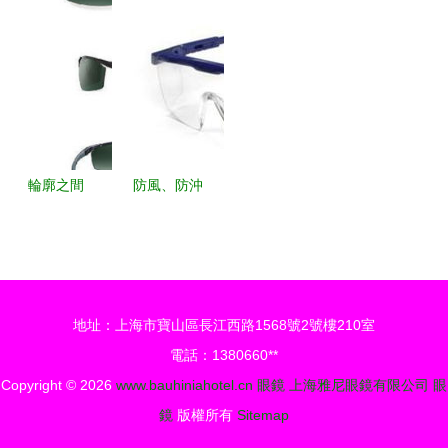
覺表達與功
商務眼鏡框
詢,摩根眼
子
能的融合
選購指南
鏡怎么樣
180 240元
的商品 51
比購返利網
摩根眼鏡比
輪廓之間
防風、防沖
價
橫崗眼鏡與
擊與防化護
光的韻律
目鏡 價
格、廠家與
圖片指南
地址：上海市寶山區長江西路1568號2號樓210室
電話：1380660**
Copyright © 2026
www.bauhiniahotel.cn
眼鏡
上海雅尼眼鏡有限公司
眼
鏡
版權所有
Sitemap