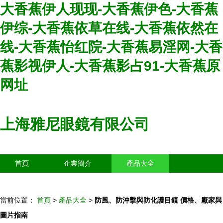
大香蕉伊人现现-大香蕉伊色-大香蕉
伊综-大香蕉依草在线-大香蕉依然在
线-大香蕉怡红院-大香蕉易淫网-大香
蕉影视伊人-大香蕉影占91-大香蕉原
网址
上海雅尼眼鏡有限公司
首頁
企業簡介
產品大全
聯系我們
企業信息
訪客留言
當前位置：
首頁
>
產品大全
>
防風、防沖擊與防化護目鏡 價格、廠家與
圖片指南