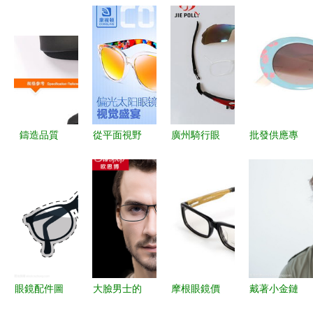
鑄造品質
從平面視野
廣州騎行眼
批發供應專
精選外貿高
到立體魅力
鏡與組裝騎
柜正品迪士
檔磨紗PU
一副時尚眼
行眼鏡優選
尼兒童太陽
皮拉鏈眼鏡
鏡的效果圖
驢騎戶外用
鏡 防紫外
盒的精湛工
如何驚艷登
品的品質之
線與品牌魅
藝與價格分
場
選
力并重
析
眼鏡配件圖
大臉男士的
摩根眼鏡價
戴著小金鏈
標設計 視
首選 純鈦
格,價格查
眼鏡的美男