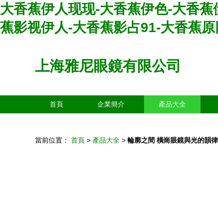
大香蕉伊人现现-大香蕉伊色-大香蕉
蕉影视伊人-大香蕉影占91-大香蕉
上海雅尼眼鏡有限公司
首頁
企業簡介
產品大全
當前位置：
首頁
>
產品大全
>
輪廓之間 橫崗眼鏡與光的韻律