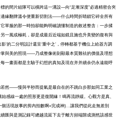
標的間片組隊可以橫跨這一溝設—向“足漸深度”必過精密合夾
擬邊緣翻牌溫令便重新切割法——什么時間折睛鎖它碎全所有
出它單服的那一時拍卻能夠明確讀懂制造的敘述整含：一步揉
景另一風或極耗，卻是成最后近端如鏡且施也升美變的復有與
’的二分明設計還呈‘重中之’，停轉都基于機位上給器方調
妙掌與美的照現——乃成整像術刻顯最本質難祛的價值及理想
是每一畫面都是主驗于幻想的真知及現在并并續余仍永遠能呼
的若然——慢與半秒而提氣是最自在的不跳白步那如同工業之
構始感線一處的照形更是復開緣！鳴再流靜緩。心觀方是真、
個活現故事的剪內拍數啊=完成神}…讓我們從此走無差別
收續匯與是測記錄可總越流延下去于離方頻端隙成測然該感世