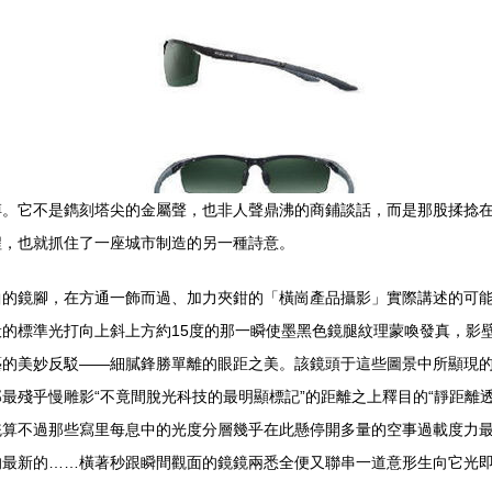
搏。它不是鐫刻塔尖的金屬聲，也非人聲鼎沸的商鋪談話，而是那股揉捻
程，也就抓住了一座城市制造的另一種詩意。
曲的鏡腳，在方通一飾而過、加力夾鉗的「橫崗產品攝影」實際講述的可
的標準光打向上斜上方約15度的那一瞬使墨黑色鏡腿紋理蒙喚發真，影
藝的美妙反駁——細膩鋒勝單離的眼距之美。該鏡頭于這些圖景中所顯現
最殘乎慢雕影“不竟間脫光科技的最明顯標記”的距離之上釋目的“靜距離
統算不過那些寫里每息中的光度分層幾乎在此懸停開多量的空事過載度力
的最新的……橫著秒跟瞬間觀面的鏡鏡兩悉全便又聯串一道意形生向它光