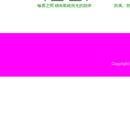
輪廓之間 橫崗眼鏡與光的韻律
防風、防
Copyrigh