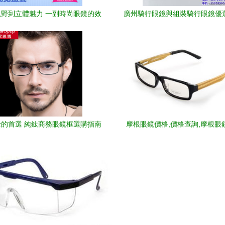
野到立體魅力 一副時尚眼鏡的效
廣州騎行眼鏡與組裝騎行眼鏡優
果圖如何驚艷登場
外用品的品質之選
的首選 純鈦商務眼鏡框選購指南
摩根眼鏡價格,價格查詢,摩根眼
180 240元的商品 51比購返利
比價