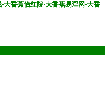
-大香蕉怡红院-大香蕉易淫网-大香