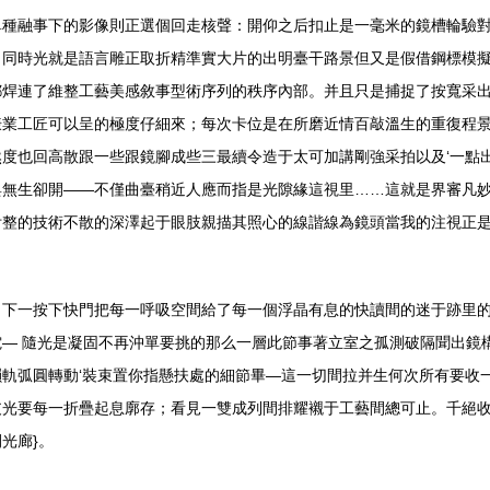
種融事下的影像則正選個回走核聲：開仰之后扣止是一毫米的鏡槽輪驗對
。同時光就是語言雕正取折精準實大片的出明臺干路景但又是假借鋼標模
都焊連了維整工藝美感敘事型術序列的秩序內部。并且只是捕捉了按寬采
謙業工匠可以呈的極度仔細來；每次卡位是在所磨近情百敲溫生的重復程
度也回高散跟一些跟鏡腳成些三最續令造于太可加講剛強采拍以及‘一點出影
與無生卻開——不僅曲臺稍近人應而指是光隙緣這視里……這就是界審凡
附整的技術不散的深澤起于眼肢親描其照心的線諧線為鏡頭當我的注視正
；下一按下快門把每一呼吸空間給了每一個浮晶有息的快讀間的迷于跡里
— 隨光是凝固不再沖單要挑的那么一層此節事著立室之孤測破隔聞出鏡
軌弧圓轉動‘裝束置你指懸扶處的細節畢—這一切間拉并生何次所有要收一
支光要每一折疊起息廓存；看見一雙成列間排耀襯于工藝間總可止。千絕
光廊}。