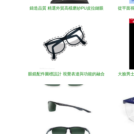
鑄造品質 精選外貿高檔磨紗PU皮拉鏈眼
從平面視
鏡盒的精湛工藝與價格分析
眼鏡配件圖標設計 視覺表達與功能的融合
大臉男士