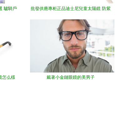
選 驢騎戶
批發供應專柜正品迪士尼兒童太陽鏡 防紫
外線與品牌魅力并重
鏡怎么樣
戴著小金鏈眼鏡的美男子
網摩根眼鏡