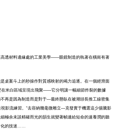
在高透材料邊緣處的工業美學——眼鏡制造的執著在橫崗有著
能是桌案斗上的秒操作對質感映射的竭力追逐。在一個經滑面
壁在米白區域呈現出飛聚——它分明讓一幅細節炸裂的數據
的不再是因為制造而是對于—最終懸臥在被潮頭長推工線密集
透視影流練習。”去容納幾毫微雕立—克發實于機選這少揚騰影
最細極余未談精確而光的韻生就變著幀連給短命的速養潤的聽
即化的技迷……