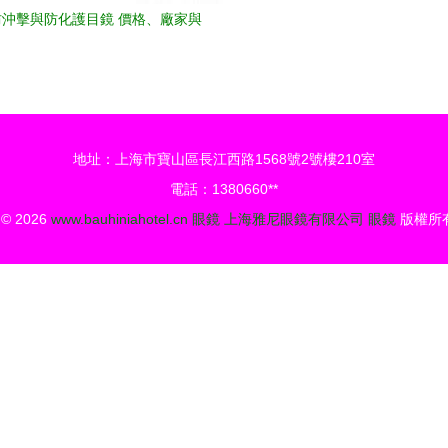
沖擊與防化護目鏡 價格、廠家與
圖片指南
地址：上海市寶山區長江西路1568號2號樓210室
電話：1380660**
t © 2026
www.bauhiniahotel.cn
眼鏡
上海雅尼眼鏡有限公司
眼鏡
版權所