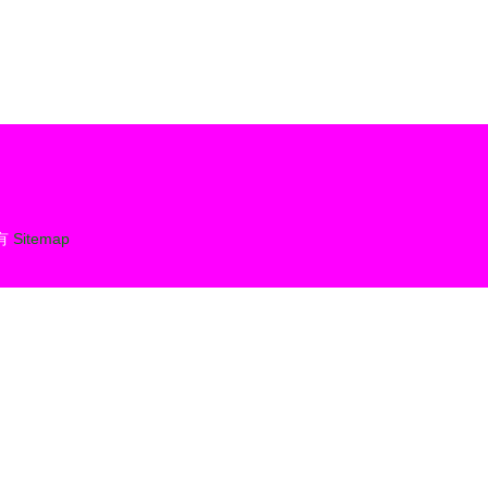
有
Sitemap