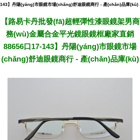
143】丹陽(yáng)市眼鏡市場(chǎng)舒迪眼鏡商行 - 產(chǎn)品庫(kù)
【路易卡丹批發(fā)超輕彈性漆眼鏡架男商
務(wù)金屬合金平光鏡眼鏡框廠家直銷
88656口17-143】丹陽(yáng)市眼鏡市場
(chǎng)舒迪眼鏡商行 - 產(chǎn)品庫(kù)