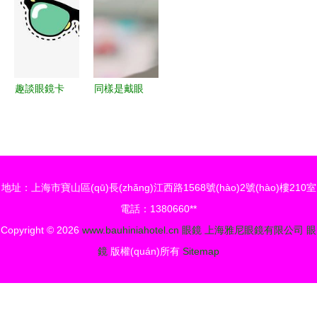
的完美融合
重作用
的演變
與時(shí)尚
的完美融合
趣談眼鏡卡
同樣是戴眼
通 從裝飾
鏡，扛住了
到文化的奇
肖戰
妙之旅
(zhàn)，躲
過(guò)了
地址：上海市寶山區(qū)長(zhǎng)江西路1568號(hào)2號(hào)樓210室
易烊千璽，
電話：1380660**
卻栽在他身
Copyright © 2026
www.bauhiniahotel.cn
眼鏡
上海雅尼眼鏡有限公司
眼
上
鏡
版權(quán)所有
Sitemap