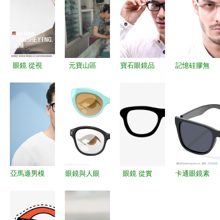
眼鏡 從視
元寶山區
寶石眼鏡品
記憶硅膠無
力工具到時
(qū)開展眼
牌價(jià)格
(wú)框眼鏡
(shí)尚配飾
鏡配制場
查詢與比價
框 引領
的演變
(chǎng)所
(jià)指南
(lǐng)舒適
計(jì)量專
與時(shí)尚
項(xiàng)檢
的新選擇
查 保障配
鏡計(jì)量
亞馬遜男模
眼鏡與人眼
眼鏡 從實
卡通眼鏡素
準(zhǔn)確
眼鏡拍攝
視覺(jué)輔
(shí)用工具
材設(shè)
風(fēng)格
助與健康保
到時(shí)尚
計(jì) 創
與商業(yè)
護(hù)的雙
符號(hào)
(chuàng)意