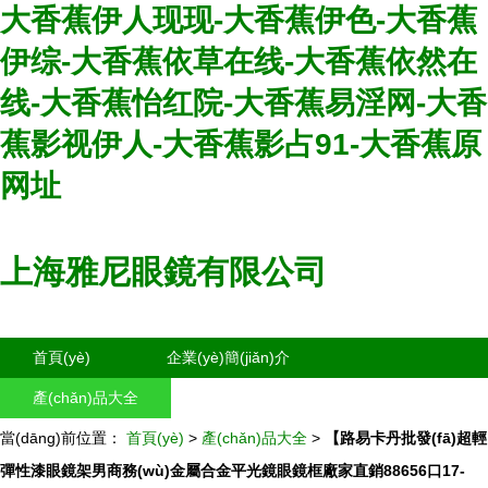
大香蕉伊人现现-大香蕉伊色-大香蕉
伊综-大香蕉依草在线-大香蕉依然在
线-大香蕉怡红院-大香蕉易淫网-大香
蕉影视伊人-大香蕉影占91-大香蕉原
网址
上海雅尼眼鏡有限公司
首頁(yè)
企業(yè)簡(jiǎn)介
產(chǎn)品大全
聯(lián)系我們
當(dāng)前位置：
企業(yè)信息
首頁(yè)
>
訪客留言
產(chǎn)品大全
>
【路易卡丹批發(fā)超輕
彈性漆眼鏡架男商務(wù)金屬合金平光鏡眼鏡框廠家直銷88656口17-