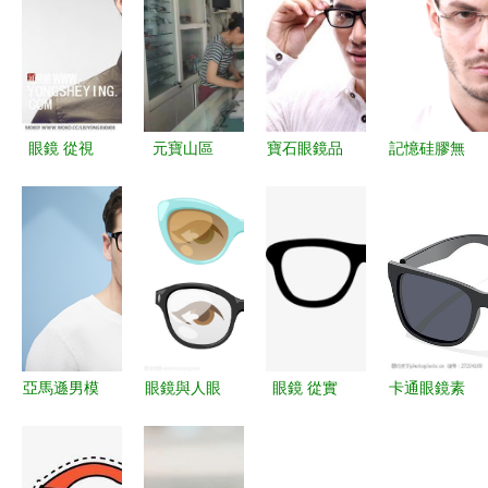
眼鏡 從視
元寶山區
寶石眼鏡品
記憶硅膠無
力工具到時
(qū)開展眼
牌價格查詢
框眼鏡框
尚配飾的演
鏡配制場所
與比價指南
引領(lǐng)
變
計量專項檢
舒適與時尚
查 保障配
的新選擇
鏡計量準
(zhǔn)確
亞馬遜男模
眼鏡與人眼
眼鏡 從實
卡通眼鏡素
眼鏡拍攝
視覺輔助與
用工具到時
材設(shè)
風(fēng)格
健康保護的
尚符號的演
計 創
與商業(yè)
雙重作用
變
(chuàng)意