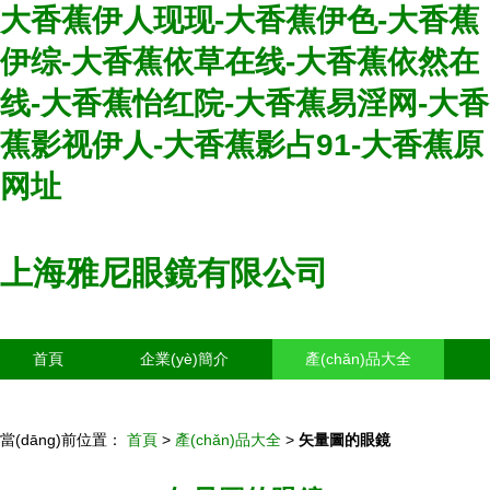
大香蕉伊人现现-大香蕉伊色-大香蕉
伊综-大香蕉依草在线-大香蕉依然在
线-大香蕉怡红院-大香蕉易淫网-大香
蕉影视伊人-大香蕉影占91-大香蕉原
网址
上海雅尼眼鏡有限公司
首頁
企業(yè)簡介
產(chǎn)品大全
聯(lián)系我們
企業(yè)信息
訪客留言
當(dāng)前位置：
首頁
>
產(chǎn)品大全
>
矢量圖的眼鏡