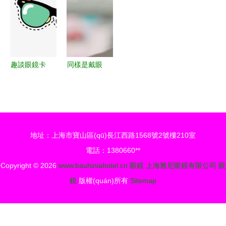
的完美融合
與時尚的完
美融合
趣談眼鏡卡
同樣是戴眼
通 從裝飾
鏡，扛住了
到文化的奇
肖戰
妙之旅
(zhàn)，躲
過了易烊千
地址：上海市寶山區(qū)長江西路1568號2號樓210室
璽，卻栽在
電話：1380660**
他身上
Copyright © 2026
www.bauhiniahotel.cn
眼鏡
上海雅尼眼鏡有限公司
眼
鏡
版權(quán)所有
Sitemap